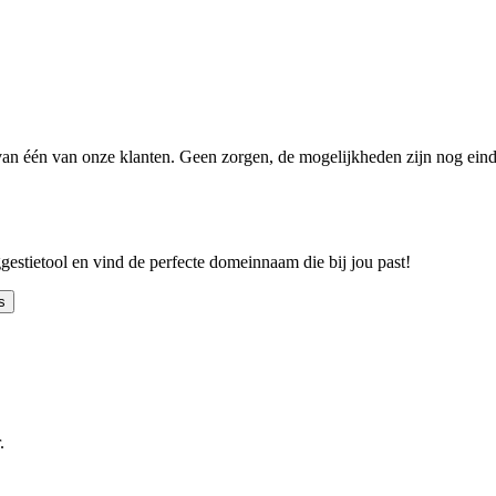
n één van onze klanten. Geen zorgen, de mogelijkheden zijn nog einde
ggestietool en vind de perfecte domeinnaam die bij jou past!
s
.