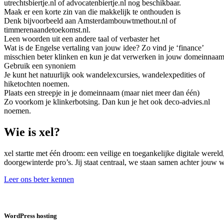
utrechtsbiertje.nl of advocatenbiertje.nl nog beschikbaar.
Maak er een korte zin van die makkelijk te onthouden is
Denk bijvoorbeeld aan Amsterdambouwtmethout.nl of
timmerenaandetoekomst.nl.
Leen woorden uit een andere taal of verbaster het
Wat is de Engelse vertaling van jouw idee? Zo vind je ‘finance’
misschien beter klinken en kun je dat verwerken in jouw domeinnaam
Gebruik een synoniem
Je kunt het natuurlijk ook wandelexcursies, wandelexpedities of
hiketochten noemen.
Plaats een streepje in je domeinnaam (maar niet meer dan één)
Zo voorkom je klinkerbotsing. Dan kun je het ook deco-advies.nl
noemen.
Wie is xel?
xel startte met één droom: een veilige en toegankelijke digitale were
doorgewinterde pro’s. Jij staat centraal, we staan samen achter jouw
Leer ons beter kennen
WordPress hosting