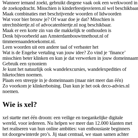
Wanneer iemand zoekt, gebruikt diegene vaak ook een werkwoord in
de zoekopdracht. Misschien is kinderfeestjesvieren.nl wel beschikbaar
Maak combinaties met beschrijvende woorden of lidwoorden
Wat voor bier brouw je? Of waar doe je dat? Misschien is
utrechtsbiertje.nl of advocatenbiertje.nl nog beschikbaar.
Maak er een korte zin van die makkelijk te onthouden is
Denk bijvoorbeeld aan Amsterdambouwtmethout.nl of
timmerenaandetoekomst.nl.
Leen woorden uit een andere taal of verbaster het
Wat is de Engelse vertaling van jouw idee? Zo vind je ‘finance’
misschien beter klinken en kun je dat verwerken in jouw domeinnaam
Gebruik een synoniem
Je kunt het natuurlijk ook wandelexcursies, wandelexpedities of
hiketochten noemen.
Plaats een streepje in je domeinnaam (maar niet meer dan één)
Zo voorkom je klinkerbotsing. Dan kun je het ook deco-advies.nl
noemen.
Wie is xel?
xel startte met één droom: een veilige en toegankelijke digitale
wereld, voor iedereen. Nu helpen we meer dan 12.000 klanten met
het realiseren van hun online ambities: van enthousiaste beginners
tot doorgewinterde pro’s. Jij staat centraal, we staan samen achter