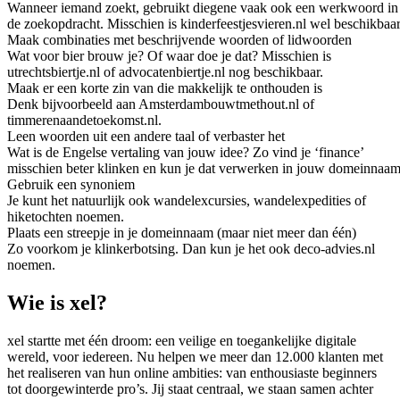
Wanneer iemand zoekt, gebruikt diegene vaak ook een werkwoord in
de zoekopdracht. Misschien is kinderfeestjesvieren.nl wel beschikbaar
Maak combinaties met beschrijvende woorden of lidwoorden
Wat voor bier brouw je? Of waar doe je dat? Misschien is
utrechtsbiertje.nl of advocatenbiertje.nl nog beschikbaar.
Maak er een korte zin van die makkelijk te onthouden is
Denk bijvoorbeeld aan Amsterdambouwtmethout.nl of
timmerenaandetoekomst.nl.
Leen woorden uit een andere taal of verbaster het
Wat is de Engelse vertaling van jouw idee? Zo vind je ‘finance’
misschien beter klinken en kun je dat verwerken in jouw domeinnaam
Gebruik een synoniem
Je kunt het natuurlijk ook wandelexcursies, wandelexpedities of
hiketochten noemen.
Plaats een streepje in je domeinnaam (maar niet meer dan één)
Zo voorkom je klinkerbotsing. Dan kun je het ook deco-advies.nl
noemen.
Wie is xel?
xel startte met één droom: een veilige en toegankelijke digitale
wereld, voor iedereen. Nu helpen we meer dan 12.000 klanten met
het realiseren van hun online ambities: van enthousiaste beginners
tot doorgewinterde pro’s. Jij staat centraal, we staan samen achter