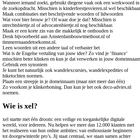
Wanneer iemand zoekt, gebruikt diegene vaak ook een werkwoord in
de zoekopdracht. Misschien is kinderfeestjesvieren.nl wel beschikbaar
Maak combinaties met beschrijvende woorden of lidwoorden
Wat voor bier brouw je? Of waar doe je dat? Misschien is
utrechtsbiertje.nl of advocatenbiertje.nl nog beschikbaar.
Maak er een korte zin van die makkelijk te onthouden is
Denk bijvoorbeeld aan Amsterdambouwtmethout.nl of
timmerenaandetoekomst.nl.
Leen woorden uit een andere taal of verbaster het
Wat is de Engelse vertaling van jouw idee? Zo vind je ‘finance’
misschien beter klinken en kun je dat verwerken in jouw domeinnaam
Gebruik een synoniem
Je kunt het natuurlijk ook wandelexcursies, wandelexpedities of
hiketochten noemen.
Plaats een streepje in je domeinnaam (maar niet meer dan één)
Zo voorkom je klinkerbotsing. Dan kun je het ook deco-advies.nl
noemen.
Wie is xel?
xel startte met één droom: een veilige en toegankelijke digitale
wereld, voor iedereen. Nu helpen we meer dan 12.000 klanten met
het realiseren van hun online ambities: van enthousiaste beginners
tot doorgewinterde pro’s. Jij staat centraal, we staan samen achter