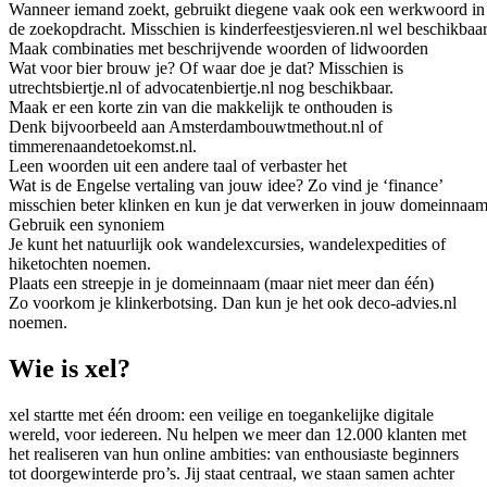
Wanneer iemand zoekt, gebruikt diegene vaak ook een werkwoord in
de zoekopdracht. Misschien is kinderfeestjesvieren.nl wel beschikbaar
Maak combinaties met beschrijvende woorden of lidwoorden
Wat voor bier brouw je? Of waar doe je dat? Misschien is
utrechtsbiertje.nl of advocatenbiertje.nl nog beschikbaar.
Maak er een korte zin van die makkelijk te onthouden is
Denk bijvoorbeeld aan Amsterdambouwtmethout.nl of
timmerenaandetoekomst.nl.
Leen woorden uit een andere taal of verbaster het
Wat is de Engelse vertaling van jouw idee? Zo vind je ‘finance’
misschien beter klinken en kun je dat verwerken in jouw domeinnaam
Gebruik een synoniem
Je kunt het natuurlijk ook wandelexcursies, wandelexpedities of
hiketochten noemen.
Plaats een streepje in je domeinnaam (maar niet meer dan één)
Zo voorkom je klinkerbotsing. Dan kun je het ook deco-advies.nl
noemen.
Wie is xel?
xel startte met één droom: een veilige en toegankelijke digitale
wereld, voor iedereen. Nu helpen we meer dan 12.000 klanten met
het realiseren van hun online ambities: van enthousiaste beginners
tot doorgewinterde pro’s. Jij staat centraal, we staan samen achter