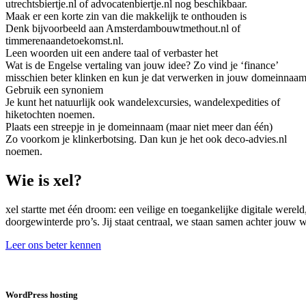
utrechtsbiertje.nl of advocatenbiertje.nl nog beschikbaar.
Maak er een korte zin van die makkelijk te onthouden is
Denk bijvoorbeeld aan Amsterdambouwtmethout.nl of
timmerenaandetoekomst.nl.
Leen woorden uit een andere taal of verbaster het
Wat is de Engelse vertaling van jouw idee? Zo vind je ‘finance’
misschien beter klinken en kun je dat verwerken in jouw domeinnaam
Gebruik een synoniem
Je kunt het natuurlijk ook wandelexcursies, wandelexpedities of
hiketochten noemen.
Plaats een streepje in je domeinnaam (maar niet meer dan één)
Zo voorkom je klinkerbotsing. Dan kun je het ook deco-advies.nl
noemen.
Wie is xel?
xel startte met één droom: een veilige en toegankelijke digitale were
doorgewinterde pro’s. Jij staat centraal, we staan samen achter jouw
Leer ons beter kennen
WordPress hosting