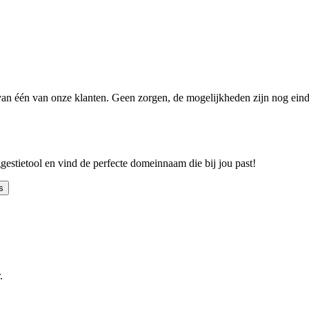
n één van onze klanten. Geen zorgen, de mogelijkheden zijn nog einde
ggestietool en vind de perfecte domeinnaam die bij jou past!
s
.