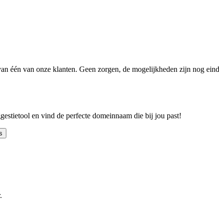
n één van onze klanten. Geen zorgen, de mogelijkheden zijn nog einde
ggestietool en vind de perfecte domeinnaam die bij jou past!
s
.