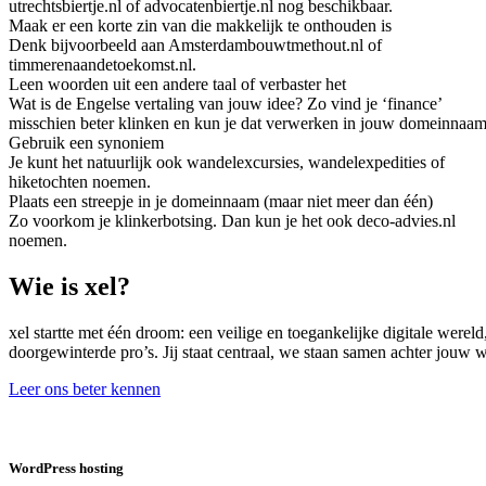
utrechtsbiertje.nl of advocatenbiertje.nl nog beschikbaar.
Maak er een korte zin van die makkelijk te onthouden is
Denk bijvoorbeeld aan Amsterdambouwtmethout.nl of
timmerenaandetoekomst.nl.
Leen woorden uit een andere taal of verbaster het
Wat is de Engelse vertaling van jouw idee? Zo vind je ‘finance’
misschien beter klinken en kun je dat verwerken in jouw domeinnaam
Gebruik een synoniem
Je kunt het natuurlijk ook wandelexcursies, wandelexpedities of
hiketochten noemen.
Plaats een streepje in je domeinnaam (maar niet meer dan één)
Zo voorkom je klinkerbotsing. Dan kun je het ook deco-advies.nl
noemen.
Wie is xel?
xel startte met één droom: een veilige en toegankelijke digitale were
doorgewinterde pro’s. Jij staat centraal, we staan samen achter jouw
Leer ons beter kennen
WordPress hosting