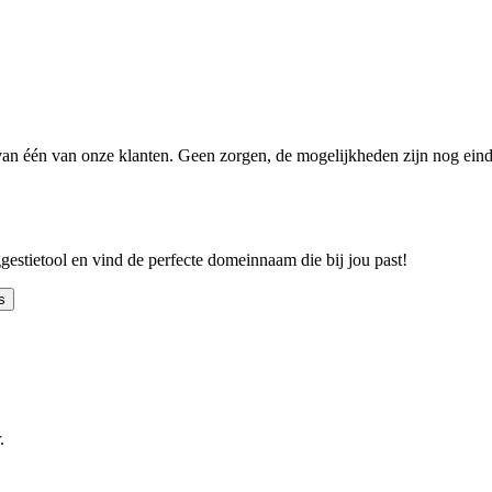
n één van onze klanten. Geen zorgen, de mogelijkheden zijn nog einde
ggestietool en vind de perfecte domeinnaam die bij jou past!
s
.