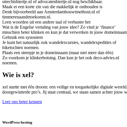
utrechtsbiertje.nl of advocatenbiertje.nl nog beschikbaar.
Maak er een korte zin van die makkelijk te onthouden is
Denk bijvoorbeeld aan Amsterdambouwtmethout.nl of
timmerenaandetoekomst.nl.
Leen woorden uit een andere taal of verbaster het
Wat is de Engelse vertaling van jouw idee? Zo vind je ‘finance’
misschien beter klinken en kun je dat verwerken in jouw domeinnaam
Gebruik een synoniem
Je kunt het natuurlijk ook wandelexcursies, wandelexpedities of
hiketochten noemen.
Plaats een streepje in je domeinnaam (maar niet meer dan één)
Zo voorkom je klinkerbotsing. Dan kun je het ook deco-advies.nl
noemen.
Wie is xel?
xel startte met één droom: een veilige en toegankelijke digitale were
doorgewinterde pro’s. Jij staat centraal, we staan samen achter jouw
Leer ons beter kennen
WordPress hosting