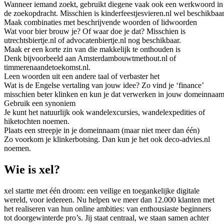
Wanneer iemand zoekt, gebruikt diegene vaak ook een werkwoord in
de zoekopdracht. Misschien is kinderfeestjesvieren.nl wel beschikbaar
Maak combinaties met beschrijvende woorden of lidwoorden
Wat voor bier brouw je? Of waar doe je dat? Misschien is
utrechtsbiertje.nl of advocatenbiertje.nl nog beschikbaar.
Maak er een korte zin van die makkelijk te onthouden is
Denk bijvoorbeeld aan Amsterdambouwtmethout.nl of
timmerenaandetoekomst.nl.
Leen woorden uit een andere taal of verbaster het
Wat is de Engelse vertaling van jouw idee? Zo vind je ‘finance’
misschien beter klinken en kun je dat verwerken in jouw domeinnaam
Gebruik een synoniem
Je kunt het natuurlijk ook wandelexcursies, wandelexpedities of
hiketochten noemen.
Plaats een streepje in je domeinnaam (maar niet meer dan één)
Zo voorkom je klinkerbotsing. Dan kun je het ook deco-advies.nl
noemen.
Wie is xel?
xel startte met één droom: een veilige en toegankelijke digitale
wereld, voor iedereen. Nu helpen we meer dan 12.000 klanten met
het realiseren van hun online ambities: van enthousiaste beginners
tot doorgewinterde pro’s. Jij staat centraal, we staan samen achter