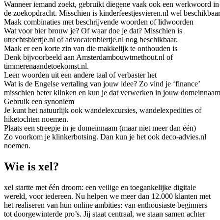
Wanneer iemand zoekt, gebruikt diegene vaak ook een werkwoord in
de zoekopdracht. Misschien is kinderfeestjesvieren.nl wel beschikbaar
Maak combinaties met beschrijvende woorden of lidwoorden
Wat voor bier brouw je? Of waar doe je dat? Misschien is
utrechtsbiertje.nl of advocatenbiertje.nl nog beschikbaar.
Maak er een korte zin van die makkelijk te onthouden is
Denk bijvoorbeeld aan Amsterdambouwtmethout.nl of
timmerenaandetoekomst.nl.
Leen woorden uit een andere taal of verbaster het
Wat is de Engelse vertaling van jouw idee? Zo vind je ‘finance’
misschien beter klinken en kun je dat verwerken in jouw domeinnaam
Gebruik een synoniem
Je kunt het natuurlijk ook wandelexcursies, wandelexpedities of
hiketochten noemen.
Plaats een streepje in je domeinnaam (maar niet meer dan één)
Zo voorkom je klinkerbotsing. Dan kun je het ook deco-advies.nl
noemen.
Wie is xel?
xel startte met één droom: een veilige en toegankelijke digitale
wereld, voor iedereen. Nu helpen we meer dan 12.000 klanten met
het realiseren van hun online ambities: van enthousiaste beginners
tot doorgewinterde pro’s. Jij staat centraal, we staan samen achter