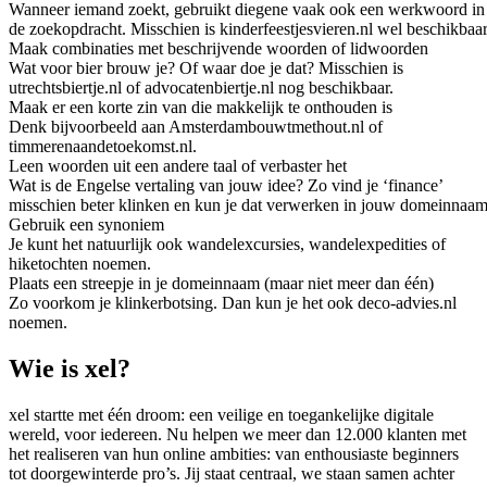
Wanneer iemand zoekt, gebruikt diegene vaak ook een werkwoord in
de zoekopdracht. Misschien is kinderfeestjesvieren.nl wel beschikbaar
Maak combinaties met beschrijvende woorden of lidwoorden
Wat voor bier brouw je? Of waar doe je dat? Misschien is
utrechtsbiertje.nl of advocatenbiertje.nl nog beschikbaar.
Maak er een korte zin van die makkelijk te onthouden is
Denk bijvoorbeeld aan Amsterdambouwtmethout.nl of
timmerenaandetoekomst.nl.
Leen woorden uit een andere taal of verbaster het
Wat is de Engelse vertaling van jouw idee? Zo vind je ‘finance’
misschien beter klinken en kun je dat verwerken in jouw domeinnaam
Gebruik een synoniem
Je kunt het natuurlijk ook wandelexcursies, wandelexpedities of
hiketochten noemen.
Plaats een streepje in je domeinnaam (maar niet meer dan één)
Zo voorkom je klinkerbotsing. Dan kun je het ook deco-advies.nl
noemen.
Wie is xel?
xel startte met één droom: een veilige en toegankelijke digitale
wereld, voor iedereen. Nu helpen we meer dan 12.000 klanten met
het realiseren van hun online ambities: van enthousiaste beginners
tot doorgewinterde pro’s. Jij staat centraal, we staan samen achter