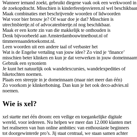
Wanneer iemand zoekt, gebruikt diegene vaak ook een werkwoord in
de zoekopdracht. Misschien is kinderfeestjesvieren.nl wel beschikbaar
Maak combinaties met beschrijvende woorden of lidwoorden
Wat voor bier brouw je? Of waar doe je dat? Misschien is
utrechtsbiertje.nl of advocatenbiertje.nl nog beschikbaar.
Maak er een korte zin van die makkelijk te onthouden is
Denk bijvoorbeeld aan Amsterdambouwtmethout.nl of
timmerenaandetoekomst.nl.
Leen woorden uit een andere taal of verbaster het
Wat is de Engelse vertaling van jouw idee? Zo vind je ‘finance’
misschien beter klinken en kun je dat verwerken in jouw domeinnaam
Gebruik een synoniem
Je kunt het natuurlijk ook wandelexcursies, wandelexpedities of
hiketochten noemen.
Plaats een streepje in je domeinnaam (maar niet meer dan één)
Zo voorkom je klinkerbotsing. Dan kun je het ook deco-advies.nl
noemen.
Wie is xel?
xel startte met één droom: een veilige en toegankelijke digitale
wereld, voor iedereen. Nu helpen we meer dan 12.000 klanten met
het realiseren van hun online ambities: van enthousiaste beginners
tot doorgewinterde pro’s. Jij staat centraal, we staan samen achter