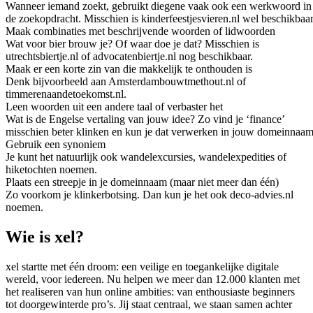
Wanneer iemand zoekt, gebruikt diegene vaak ook een werkwoord in
de zoekopdracht. Misschien is kinderfeestjesvieren.nl wel beschikbaar
Maak combinaties met beschrijvende woorden of lidwoorden
Wat voor bier brouw je? Of waar doe je dat? Misschien is
utrechtsbiertje.nl of advocatenbiertje.nl nog beschikbaar.
Maak er een korte zin van die makkelijk te onthouden is
Denk bijvoorbeeld aan Amsterdambouwtmethout.nl of
timmerenaandetoekomst.nl.
Leen woorden uit een andere taal of verbaster het
Wat is de Engelse vertaling van jouw idee? Zo vind je ‘finance’
misschien beter klinken en kun je dat verwerken in jouw domeinnaam
Gebruik een synoniem
Je kunt het natuurlijk ook wandelexcursies, wandelexpedities of
hiketochten noemen.
Plaats een streepje in je domeinnaam (maar niet meer dan één)
Zo voorkom je klinkerbotsing. Dan kun je het ook deco-advies.nl
noemen.
Wie is xel?
xel startte met één droom: een veilige en toegankelijke digitale
wereld, voor iedereen. Nu helpen we meer dan 12.000 klanten met
het realiseren van hun online ambities: van enthousiaste beginners
tot doorgewinterde pro’s. Jij staat centraal, we staan samen achter