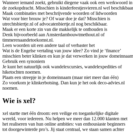
Wanneer iemand zoekt, gebruikt diegene vaak ook een werkwoord in
de zoekopdracht. Misschien is kinderfeestjesvieren.nl wel beschikbaar
Maak combinaties met beschrijvende woorden of lidwoorden
Wat voor bier brouw je? Of waar doe je dat? Misschien is
utrechtsbiertje.nl of advocatenbiertje.nl nog beschikbaar.
Maak er een korte zin van die makkelijk te onthouden is
Denk bijvoorbeeld aan Amsterdambouwtmethout.nl of
timmerenaandetoekomst.nl.
Leen woorden uit een andere taal of verbaster het
Wat is de Engelse vertaling van jouw idee? Zo vind je ‘finance’
misschien beter klinken en kun je dat verwerken in jouw domeinnaam
Gebruik een synoniem
Je kunt het natuurlijk ook wandelexcursies, wandelexpedities of
hiketochten noemen.
Plaats een streepje in je domeinnaam (maar niet meer dan één)
Zo voorkom je klinkerbotsing. Dan kun je het ook deco-advies.nl
noemen.
Wie is xel?
xel startte met één droom: een veilige en toegankelijke digitale
wereld, voor iedereen. Nu helpen we meer dan 12.000 klanten met
het realiseren van hun online ambities: van enthousiaste beginners
tot doorgewinterde pro’s. Jij staat centraal, we staan samen achter