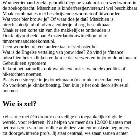
Wanneer iemand zoekt, gebruikt diegene vaak ook een werkwoord in
de zoekopdracht. Misschien is kinderfeestjesvieren.nl wel beschikbaar
Maak combinaties met beschrijvende woorden of lidwoorden
Wat voor bier brouw je? Of waar doe je dat? Misschien is
utrechtsbiertje.nl of advocatenbiertje.nl nog beschikbaar.
Maak er een korte zin van die makkelijk te onthouden is
Denk bijvoorbeeld aan Amsterdambouwtmethout.nl of
timmerenaandetoekomst.nl.
Leen woorden uit een andere taal of verbaster het
Wat is de Engelse vertaling van jouw idee? Zo vind je ‘finance’
misschien beter klinken en kun je dat verwerken in jouw domeinnaam
Gebruik een synoniem
Je kunt het natuurlijk ook wandelexcursies, wandelexpedities of
hiketochten noemen.
Plaats een streepje in je domeinnaam (maar niet meer dan één)
Zo voorkom je klinkerbotsing. Dan kun je het ook deco-advies.nl
noemen.
Wie is xel?
xel startte met één droom: een veilige en toegankelijke digitale
wereld, voor iedereen. Nu helpen we meer dan 12.000 klanten met
het realiseren van hun online ambities: van enthousiaste beginners
tot doorgewinterde pro’s. Jij staat centraal, we staan samen achter