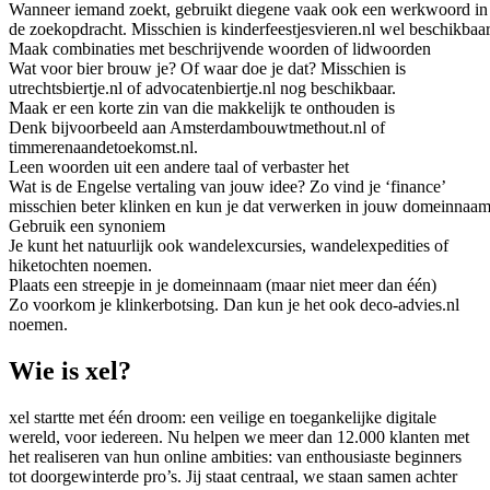
Wanneer iemand zoekt, gebruikt diegene vaak ook een werkwoord in
de zoekopdracht. Misschien is kinderfeestjesvieren.nl wel beschikbaar
Maak combinaties met beschrijvende woorden of lidwoorden
Wat voor bier brouw je? Of waar doe je dat? Misschien is
utrechtsbiertje.nl of advocatenbiertje.nl nog beschikbaar.
Maak er een korte zin van die makkelijk te onthouden is
Denk bijvoorbeeld aan Amsterdambouwtmethout.nl of
timmerenaandetoekomst.nl.
Leen woorden uit een andere taal of verbaster het
Wat is de Engelse vertaling van jouw idee? Zo vind je ‘finance’
misschien beter klinken en kun je dat verwerken in jouw domeinnaam
Gebruik een synoniem
Je kunt het natuurlijk ook wandelexcursies, wandelexpedities of
hiketochten noemen.
Plaats een streepje in je domeinnaam (maar niet meer dan één)
Zo voorkom je klinkerbotsing. Dan kun je het ook deco-advies.nl
noemen.
Wie is xel?
xel startte met één droom: een veilige en toegankelijke digitale
wereld, voor iedereen. Nu helpen we meer dan 12.000 klanten met
het realiseren van hun online ambities: van enthousiaste beginners
tot doorgewinterde pro’s. Jij staat centraal, we staan samen achter