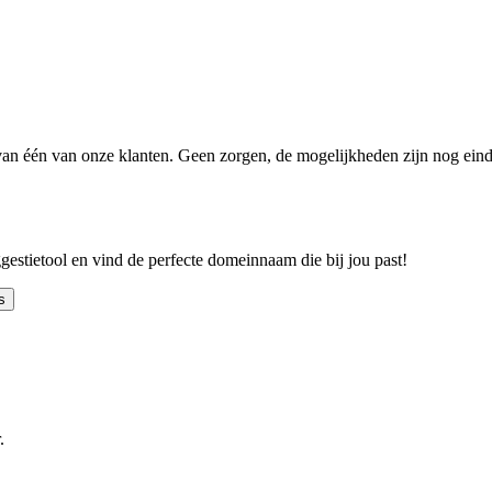
n één van onze klanten. Geen zorgen, de mogelijkheden zijn nog einde
ggestietool en vind de perfecte domeinnaam die bij jou past!
s
.