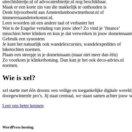
utrechtsbiertje.nl of advocatenbiertje.nl nog beschikbaar.
Maak er een korte zin van die makkelijk te onthouden is
Denk bijvoorbeeld aan Amsterdambouwtmethout.nl of
timmerenaandetoekomst.nl.
Leen woorden uit een andere taal of verbaster het
Wat is de Engelse vertaling van jouw idee? Zo vind je ‘finance’
misschien beter klinken en kun je dat verwerken in jouw domeinnaam
Gebruik een synoniem
Je kunt het natuurlijk ook wandelexcursies, wandelexpedities of
hiketochten noemen.
Plaats een streepje in je domeinnaam (maar niet meer dan één)
Zo voorkom je klinkerbotsing. Dan kun je het ook deco-advies.nl
noemen.
Wie is xel?
xel startte met één droom: een veilige en toegankelijke digitale were
doorgewinterde pro’s. Jij staat centraal, we staan samen achter jouw
Leer ons beter kennen
WordPress hosting