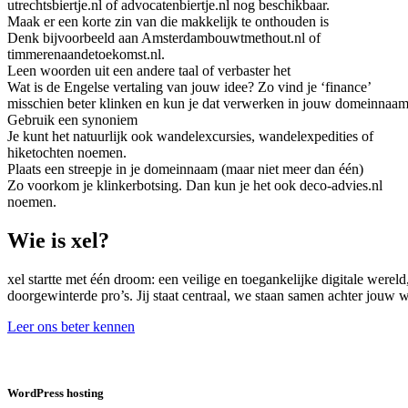
utrechtsbiertje.nl of advocatenbiertje.nl nog beschikbaar.
Maak er een korte zin van die makkelijk te onthouden is
Denk bijvoorbeeld aan Amsterdambouwtmethout.nl of
timmerenaandetoekomst.nl.
Leen woorden uit een andere taal of verbaster het
Wat is de Engelse vertaling van jouw idee? Zo vind je ‘finance’
misschien beter klinken en kun je dat verwerken in jouw domeinnaam
Gebruik een synoniem
Je kunt het natuurlijk ook wandelexcursies, wandelexpedities of
hiketochten noemen.
Plaats een streepje in je domeinnaam (maar niet meer dan één)
Zo voorkom je klinkerbotsing. Dan kun je het ook deco-advies.nl
noemen.
Wie is xel?
xel startte met één droom: een veilige en toegankelijke digitale were
doorgewinterde pro’s. Jij staat centraal, we staan samen achter jouw
Leer ons beter kennen
WordPress hosting