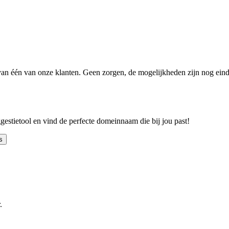
n één van onze klanten. Geen zorgen, de mogelijkheden zijn nog einde
ggestietool en vind de perfecte domeinnaam die bij jou past!
s
.