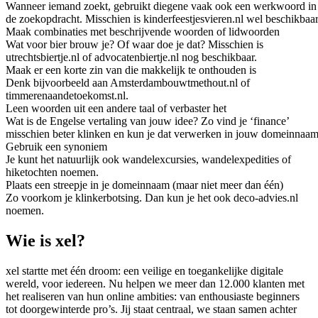
Wanneer iemand zoekt, gebruikt diegene vaak ook een werkwoord in
de zoekopdracht. Misschien is kinderfeestjesvieren.nl wel beschikbaar
Maak combinaties met beschrijvende woorden of lidwoorden
Wat voor bier brouw je? Of waar doe je dat? Misschien is
utrechtsbiertje.nl of advocatenbiertje.nl nog beschikbaar.
Maak er een korte zin van die makkelijk te onthouden is
Denk bijvoorbeeld aan Amsterdambouwtmethout.nl of
timmerenaandetoekomst.nl.
Leen woorden uit een andere taal of verbaster het
Wat is de Engelse vertaling van jouw idee? Zo vind je ‘finance’
misschien beter klinken en kun je dat verwerken in jouw domeinnaam
Gebruik een synoniem
Je kunt het natuurlijk ook wandelexcursies, wandelexpedities of
hiketochten noemen.
Plaats een streepje in je domeinnaam (maar niet meer dan één)
Zo voorkom je klinkerbotsing. Dan kun je het ook deco-advies.nl
noemen.
Wie is xel?
xel startte met één droom: een veilige en toegankelijke digitale
wereld, voor iedereen. Nu helpen we meer dan 12.000 klanten met
het realiseren van hun online ambities: van enthousiaste beginners
tot doorgewinterde pro’s. Jij staat centraal, we staan samen achter