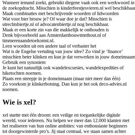
Wanneer iemand zoekt, gebruikt diegene vaak ook een werkwoord in
de zoekopdracht. Misschien is kinderfeestjesvieren.nl wel beschikbaar
Maak combinaties met beschrijvende woorden of lidwoorden
Wat voor bier brouw je? Of waar doe je dat? Misschien is
utrechtsbiertje.nl of advocatenbiertje.nl nog beschikbaar.
Maak er een korte zin van die makkelijk te onthouden is
Denk bijvoorbeeld aan Amsterdambouwtmethout.nl of
timmerenaandetoekomst.nl.
Leen woorden uit een andere taal of verbaster het
Wat is de Engelse vertaling van jouw idee? Zo vind je ‘finance’
misschien beter klinken en kun je dat verwerken in jouw domeinnaam
Gebruik een synoniem
Je kunt het natuurlijk ook wandelexcursies, wandelexpedities of
hiketochten noemen.
Plaats een streepje in je domeinnaam (maar niet meer dan één)
Zo voorkom je klinkerbotsing. Dan kun je het ook deco-advies.nl
noemen.
Wie is xel?
xel startte met één droom: een veilige en toegankelijke digitale
wereld, voor iedereen. Nu helpen we meer dan 12.000 klanten met
het realiseren van hun online ambities: van enthousiaste beginners
tot doorgewinterde pro’s. Jij staat centraal, we staan samen achter