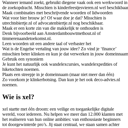
Wanneer iemand zoekt, gebruikt diegene vaak ook een werkwoord in
de zoekopdracht. Misschien is kinderfeestjesvieren.nl wel beschikbaar
Maak combinaties met beschrijvende woorden of lidwoorden
Wat voor bier brouw je? Of waar doe je dat? Misschien is
utrechtsbiertje.nl of advocatenbiertje.nl nog beschikbaar.
Maak er een korte zin van die makkelijk te onthouden is
Denk bijvoorbeeld aan Amsterdambouwtmethout.nl of
timmerenaandetoekomst.nl.
Leen woorden uit een andere taal of verbaster het
Wat is de Engelse vertaling van jouw idee? Zo vind je ‘finance’
misschien beter klinken en kun je dat verwerken in jouw domeinnaam
Gebruik een synoniem
Je kunt het natuurlijk ook wandelexcursies, wandelexpedities of
hiketochten noemen.
Plaats een streepje in je domeinnaam (maar niet meer dan één)
Zo voorkom je klinkerbotsing. Dan kun je het ook deco-advies.nl
noemen.
Wie is xel?
xel startte met één droom: een veilige en toegankelijke digitale
wereld, voor iedereen. Nu helpen we meer dan 12.000 klanten met
het realiseren van hun online ambities: van enthousiaste beginners
tot doorgewinterde pro’s. Jij staat centraal, we staan samen achter