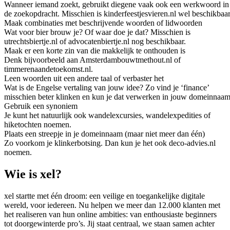
Wanneer iemand zoekt, gebruikt diegene vaak ook een werkwoord in
de zoekopdracht. Misschien is kinderfeestjesvieren.nl wel beschikbaar
Maak combinaties met beschrijvende woorden of lidwoorden
Wat voor bier brouw je? Of waar doe je dat? Misschien is
utrechtsbiertje.nl of advocatenbiertje.nl nog beschikbaar.
Maak er een korte zin van die makkelijk te onthouden is
Denk bijvoorbeeld aan Amsterdambouwtmethout.nl of
timmerenaandetoekomst.nl.
Leen woorden uit een andere taal of verbaster het
Wat is de Engelse vertaling van jouw idee? Zo vind je ‘finance’
misschien beter klinken en kun je dat verwerken in jouw domeinnaam
Gebruik een synoniem
Je kunt het natuurlijk ook wandelexcursies, wandelexpedities of
hiketochten noemen.
Plaats een streepje in je domeinnaam (maar niet meer dan één)
Zo voorkom je klinkerbotsing. Dan kun je het ook deco-advies.nl
noemen.
Wie is xel?
xel startte met één droom: een veilige en toegankelijke digitale
wereld, voor iedereen. Nu helpen we meer dan 12.000 klanten met
het realiseren van hun online ambities: van enthousiaste beginners
tot doorgewinterde pro’s. Jij staat centraal, we staan samen achter