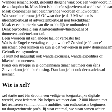
Wanneer iemand zoekt, gebruikt diegene vaak ook een werkwoord in
de zoekopdracht. Misschien is kinderfeestjesvieren.nl wel beschikbaar
Maak combinaties met beschrijvende woorden of lidwoorden
Wat voor bier brouw je? Of waar doe je dat? Misschien is
utrechtsbiertje.nl of advocatenbiertje.nl nog beschikbaar.
Maak er een korte zin van die makkelijk te onthouden is
Denk bijvoorbeeld aan Amsterdambouwtmethout.nl of
timmerenaandetoekomst.nl.
Leen woorden uit een andere taal of verbaster het
Wat is de Engelse vertaling van jouw idee? Zo vind je ‘finance’
misschien beter klinken en kun je dat verwerken in jouw domeinnaam
Gebruik een synoniem
Je kunt het natuurlijk ook wandelexcursies, wandelexpedities of
hiketochten noemen.
Plaats een streepje in je domeinnaam (maar niet meer dan één)
Zo voorkom je klinkerbotsing. Dan kun je het ook deco-advies.nl
noemen.
Wie is xel?
xel startte met één droom: een veilige en toegankelijke digitale
wereld, voor iedereen. Nu helpen we meer dan 12.000 klanten met
het realiseren van hun online ambities: van enthousiaste beginners
tot doorgewinterde pro’s. Jij staat centraal, we staan samen achter