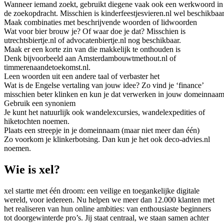
Wanneer iemand zoekt, gebruikt diegene vaak ook een werkwoord in
de zoekopdracht. Misschien is kinderfeestjesvieren.nl wel beschikbaar
Maak combinaties met beschrijvende woorden of lidwoorden
Wat voor bier brouw je? Of waar doe je dat? Misschien is
utrechtsbiertje.nl of advocatenbiertje.nl nog beschikbaar.
Maak er een korte zin van die makkelijk te onthouden is
Denk bijvoorbeeld aan Amsterdambouwtmethout.nl of
timmerenaandetoekomst.nl.
Leen woorden uit een andere taal of verbaster het
Wat is de Engelse vertaling van jouw idee? Zo vind je ‘finance’
misschien beter klinken en kun je dat verwerken in jouw domeinnaam
Gebruik een synoniem
Je kunt het natuurlijk ook wandelexcursies, wandelexpedities of
hiketochten noemen.
Plaats een streepje in je domeinnaam (maar niet meer dan één)
Zo voorkom je klinkerbotsing. Dan kun je het ook deco-advies.nl
noemen.
Wie is xel?
xel startte met één droom: een veilige en toegankelijke digitale
wereld, voor iedereen. Nu helpen we meer dan 12.000 klanten met
het realiseren van hun online ambities: van enthousiaste beginners
tot doorgewinterde pro’s. Jij staat centraal, we staan samen achter