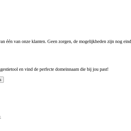
n één van onze klanten. Geen zorgen, de mogelijkheden zijn nog einde
ggestietool en vind de perfecte domeinnaam die bij jou past!
s
.