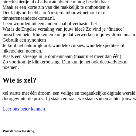
utrechtsbiertje.nl of advocatenbiertje.nl nog beschikbaar.
Maak er een korte zin van die makkelijk te onthouden is
Denk bijvoorbeeld aan Amsterdambouwtmethout.nl of
timmerenaandetoekomst.nl.
Leen woorden uit een andere taal of verbaster het
Wat is de Engelse vertaling van jouw idee? Zo vind je ‘finance’
misschien beter klinken en kun je dat verwerken in jouw domeinnaam
Gebruik een synoniem
Je kunt het natuurlijk ook wandelexcursies, wandelexpedities of
hiketochten noemen.
Plaats een streepje in je domeinnaam (maar niet meer dan één)
Zo voorkom je klinkerbotsing. Dan kun je het ook deco-advies.nl
noemen.
Wie is xel?
xel startte met één droom: een veilige en toegankelijke digitale were
doorgewinterde pro’s. Jij staat centraal, we staan samen achter jouw
Leer ons beter kennen
WordPress hosting