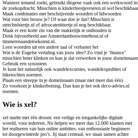
Wanneer iemand zoekt, gebruikt diegene vaak ook een werkwoord in
de zoekopdracht. Misschien is kinderfeestjesvieren.nl wel beschikbaar
Maak combinaties met beschrijvende woorden of lidwoorden
Wat voor bier brouw je? Of waar doe je dat? Misschien is
utrechtsbiertje.nl of advocatenbiertje.nl nog beschikbaar.
Maak er een korte zin van die makkelijk te onthouden is
Denk bijvoorbeeld aan Amsterdambouwtmethout.nl of
timmerenaandetoekomst.nl.
Leen woorden uit een andere taal of verbaster het
Wat is de Engelse vertaling van jouw idee? Zo vind je ‘finance’
misschien beter klinken en kun je dat verwerken in jouw domeinnaam
Gebruik een synoniem
Je kunt het natuurlijk ook wandelexcursies, wandelexpedities of
hiketochten noemen.
Plaats een streepje in je domeinnaam (maar niet meer dan één)
Zo voorkom je klinkerbotsing. Dan kun je het ook deco-advies.nl
noemen.
Wie is xel?
xel startte met één droom: een veilige en toegankelijke digitale
wereld, voor iedereen. Nu helpen we meer dan 12.000 klanten met
het realiseren van hun online ambities: van enthousiaste beginners
tot doorgewinterde pro’s. Jij staat centraal, we staan samen achter