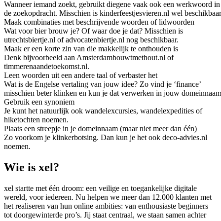
Wanneer iemand zoekt, gebruikt diegene vaak ook een werkwoord in
de zoekopdracht. Misschien is kinderfeestjesvieren.nl wel beschikbaar
Maak combinaties met beschrijvende woorden of lidwoorden
Wat voor bier brouw je? Of waar doe je dat? Misschien is
utrechtsbiertje.nl of advocatenbiertje.nl nog beschikbaar.
Maak er een korte zin van die makkelijk te onthouden is
Denk bijvoorbeeld aan Amsterdambouwtmethout.nl of
timmerenaandetoekomst.nl.
Leen woorden uit een andere taal of verbaster het
Wat is de Engelse vertaling van jouw idee? Zo vind je ‘finance’
misschien beter klinken en kun je dat verwerken in jouw domeinnaam
Gebruik een synoniem
Je kunt het natuurlijk ook wandelexcursies, wandelexpedities of
hiketochten noemen.
Plaats een streepje in je domeinnaam (maar niet meer dan één)
Zo voorkom je klinkerbotsing. Dan kun je het ook deco-advies.nl
noemen.
Wie is xel?
xel startte met één droom: een veilige en toegankelijke digitale
wereld, voor iedereen. Nu helpen we meer dan 12.000 klanten met
het realiseren van hun online ambities: van enthousiaste beginners
tot doorgewinterde pro’s. Jij staat centraal, we staan samen achter