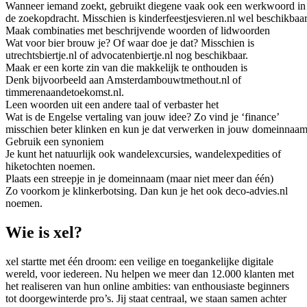
Wanneer iemand zoekt, gebruikt diegene vaak ook een werkwoord in
de zoekopdracht. Misschien is kinderfeestjesvieren.nl wel beschikbaar
Maak combinaties met beschrijvende woorden of lidwoorden
Wat voor bier brouw je? Of waar doe je dat? Misschien is
utrechtsbiertje.nl of advocatenbiertje.nl nog beschikbaar.
Maak er een korte zin van die makkelijk te onthouden is
Denk bijvoorbeeld aan Amsterdambouwtmethout.nl of
timmerenaandetoekomst.nl.
Leen woorden uit een andere taal of verbaster het
Wat is de Engelse vertaling van jouw idee? Zo vind je ‘finance’
misschien beter klinken en kun je dat verwerken in jouw domeinnaam
Gebruik een synoniem
Je kunt het natuurlijk ook wandelexcursies, wandelexpedities of
hiketochten noemen.
Plaats een streepje in je domeinnaam (maar niet meer dan één)
Zo voorkom je klinkerbotsing. Dan kun je het ook deco-advies.nl
noemen.
Wie is xel?
xel startte met één droom: een veilige en toegankelijke digitale
wereld, voor iedereen. Nu helpen we meer dan 12.000 klanten met
het realiseren van hun online ambities: van enthousiaste beginners
tot doorgewinterde pro’s. Jij staat centraal, we staan samen achter