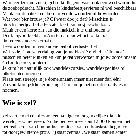
Wanneer iemand zoekt, gebruikt diegene vaak ook een werkwoord in
de zoekopdracht. Misschien is kinderfeestjesvieren.nl wel beschikbaar
Maak combinaties met beschrijvende woorden of lidwoorden
Wat voor bier brouw je? Of waar doe je dat? Misschien is
utrechtsbiertje.nl of advocatenbiertje.nl nog beschikbaar.
Maak er een korte zin van die makkelijk te onthouden is
Denk bijvoorbeeld aan Amsterdambouwtmethout.nl of
timmerenaandetoekomst.nl.
Leen woorden uit een andere taal of verbaster het
Wat is de Engelse vertaling van jouw idee? Zo vind je ‘finance’
misschien beter klinken en kun je dat verwerken in jouw domeinnaam
Gebruik een synoniem
Je kunt het natuurlijk ook wandelexcursies, wandelexpedities of
hiketochten noemen.
Plaats een streepje in je domeinnaam (maar niet meer dan één)
Zo voorkom je klinkerbotsing. Dan kun je het ook deco-advies.nl
noemen.
Wie is xel?
xel startte met één droom: een veilige en toegankelijke digitale
wereld, voor iedereen. Nu helpen we meer dan 12.000 klanten met
het realiseren van hun online ambities: van enthousiaste beginners
tot doorgewinterde pro’s. Jij staat centraal, we staan samen achter