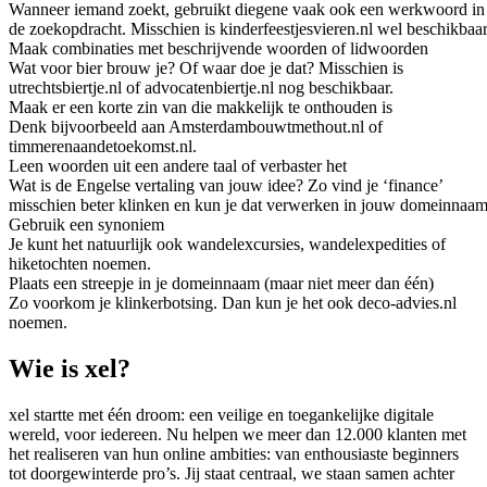
Wanneer iemand zoekt, gebruikt diegene vaak ook een werkwoord in
de zoekopdracht. Misschien is kinderfeestjesvieren.nl wel beschikbaar
Maak combinaties met beschrijvende woorden of lidwoorden
Wat voor bier brouw je? Of waar doe je dat? Misschien is
utrechtsbiertje.nl of advocatenbiertje.nl nog beschikbaar.
Maak er een korte zin van die makkelijk te onthouden is
Denk bijvoorbeeld aan Amsterdambouwtmethout.nl of
timmerenaandetoekomst.nl.
Leen woorden uit een andere taal of verbaster het
Wat is de Engelse vertaling van jouw idee? Zo vind je ‘finance’
misschien beter klinken en kun je dat verwerken in jouw domeinnaam
Gebruik een synoniem
Je kunt het natuurlijk ook wandelexcursies, wandelexpedities of
hiketochten noemen.
Plaats een streepje in je domeinnaam (maar niet meer dan één)
Zo voorkom je klinkerbotsing. Dan kun je het ook deco-advies.nl
noemen.
Wie is xel?
xel startte met één droom: een veilige en toegankelijke digitale
wereld, voor iedereen. Nu helpen we meer dan 12.000 klanten met
het realiseren van hun online ambities: van enthousiaste beginners
tot doorgewinterde pro’s. Jij staat centraal, we staan samen achter