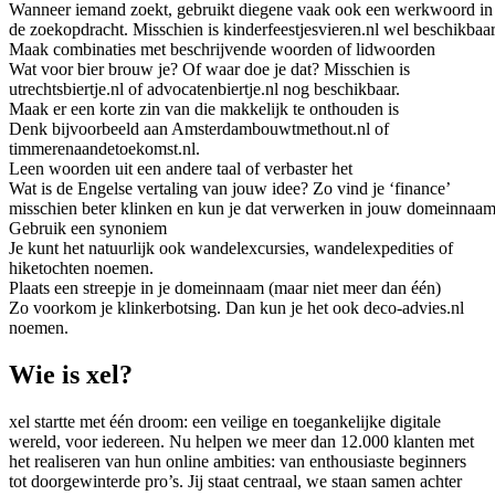
Wanneer iemand zoekt, gebruikt diegene vaak ook een werkwoord in
de zoekopdracht. Misschien is kinderfeestjesvieren.nl wel beschikbaar
Maak combinaties met beschrijvende woorden of lidwoorden
Wat voor bier brouw je? Of waar doe je dat? Misschien is
utrechtsbiertje.nl of advocatenbiertje.nl nog beschikbaar.
Maak er een korte zin van die makkelijk te onthouden is
Denk bijvoorbeeld aan Amsterdambouwtmethout.nl of
timmerenaandetoekomst.nl.
Leen woorden uit een andere taal of verbaster het
Wat is de Engelse vertaling van jouw idee? Zo vind je ‘finance’
misschien beter klinken en kun je dat verwerken in jouw domeinnaam
Gebruik een synoniem
Je kunt het natuurlijk ook wandelexcursies, wandelexpedities of
hiketochten noemen.
Plaats een streepje in je domeinnaam (maar niet meer dan één)
Zo voorkom je klinkerbotsing. Dan kun je het ook deco-advies.nl
noemen.
Wie is xel?
xel startte met één droom: een veilige en toegankelijke digitale
wereld, voor iedereen. Nu helpen we meer dan 12.000 klanten met
het realiseren van hun online ambities: van enthousiaste beginners
tot doorgewinterde pro’s. Jij staat centraal, we staan samen achter