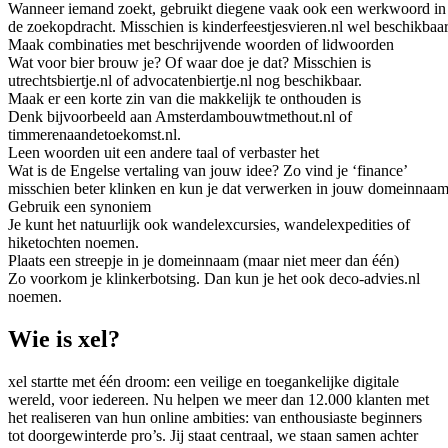
Wanneer iemand zoekt, gebruikt diegene vaak ook een werkwoord in
de zoekopdracht. Misschien is kinderfeestjesvieren.nl wel beschikbaar
Maak combinaties met beschrijvende woorden of lidwoorden
Wat voor bier brouw je? Of waar doe je dat? Misschien is
utrechtsbiertje.nl of advocatenbiertje.nl nog beschikbaar.
Maak er een korte zin van die makkelijk te onthouden is
Denk bijvoorbeeld aan Amsterdambouwtmethout.nl of
timmerenaandetoekomst.nl.
Leen woorden uit een andere taal of verbaster het
Wat is de Engelse vertaling van jouw idee? Zo vind je ‘finance’
misschien beter klinken en kun je dat verwerken in jouw domeinnaam
Gebruik een synoniem
Je kunt het natuurlijk ook wandelexcursies, wandelexpedities of
hiketochten noemen.
Plaats een streepje in je domeinnaam (maar niet meer dan één)
Zo voorkom je klinkerbotsing. Dan kun je het ook deco-advies.nl
noemen.
Wie is xel?
xel startte met één droom: een veilige en toegankelijke digitale
wereld, voor iedereen. Nu helpen we meer dan 12.000 klanten met
het realiseren van hun online ambities: van enthousiaste beginners
tot doorgewinterde pro’s. Jij staat centraal, we staan samen achter