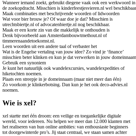
Wanneer iemand zoekt, gebruikt diegene vaak ook een werkwoord in
de zoekopdracht. Misschien is kinderfeestjesvieren.nl wel beschikbaar
Maak combinaties met beschrijvende woorden of lidwoorden
Wat voor bier brouw je? Of waar doe je dat? Misschien is
utrechtsbiertje.nl of advocatenbiertje.nl nog beschikbaar.
Maak er een korte zin van die makkelijk te onthouden is
Denk bijvoorbeeld aan Amsterdambouwtmethout.nl of
timmerenaandetoekomst.nl.
Leen woorden uit een andere taal of verbaster het
Wat is de Engelse vertaling van jouw idee? Zo vind je ‘finance’
misschien beter klinken en kun je dat verwerken in jouw domeinnaam
Gebruik een synoniem
Je kunt het natuurlijk ook wandelexcursies, wandelexpedities of
hiketochten noemen.
Plaats een streepje in je domeinnaam (maar niet meer dan één)
Zo voorkom je klinkerbotsing. Dan kun je het ook deco-advies.nl
noemen.
Wie is xel?
xel startte met één droom: een veilige en toegankelijke digitale
wereld, voor iedereen. Nu helpen we meer dan 12.000 klanten met
het realiseren van hun online ambities: van enthousiaste beginners
tot doorgewinterde pro’s. Jij staat centraal, we staan samen achter