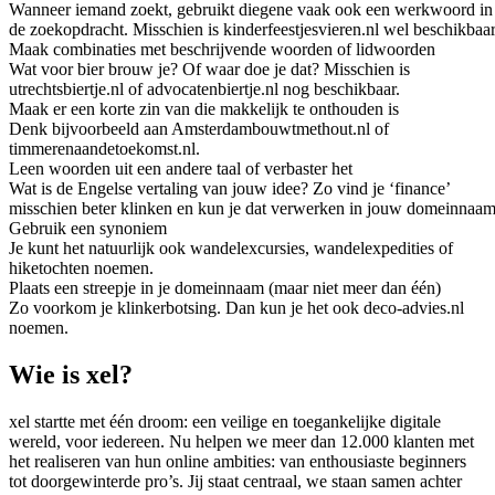
Wanneer iemand zoekt, gebruikt diegene vaak ook een werkwoord in
de zoekopdracht. Misschien is kinderfeestjesvieren.nl wel beschikbaar
Maak combinaties met beschrijvende woorden of lidwoorden
Wat voor bier brouw je? Of waar doe je dat? Misschien is
utrechtsbiertje.nl of advocatenbiertje.nl nog beschikbaar.
Maak er een korte zin van die makkelijk te onthouden is
Denk bijvoorbeeld aan Amsterdambouwtmethout.nl of
timmerenaandetoekomst.nl.
Leen woorden uit een andere taal of verbaster het
Wat is de Engelse vertaling van jouw idee? Zo vind je ‘finance’
misschien beter klinken en kun je dat verwerken in jouw domeinnaam
Gebruik een synoniem
Je kunt het natuurlijk ook wandelexcursies, wandelexpedities of
hiketochten noemen.
Plaats een streepje in je domeinnaam (maar niet meer dan één)
Zo voorkom je klinkerbotsing. Dan kun je het ook deco-advies.nl
noemen.
Wie is xel?
xel startte met één droom: een veilige en toegankelijke digitale
wereld, voor iedereen. Nu helpen we meer dan 12.000 klanten met
het realiseren van hun online ambities: van enthousiaste beginners
tot doorgewinterde pro’s. Jij staat centraal, we staan samen achter