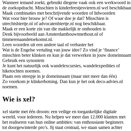
Wanneer iemand zoekt, gebruikt diegene vaak ook een werkwoord in
de zoekopdracht. Misschien is kinderfeestjesvieren.nl wel beschikbaar
Maak combinaties met beschrijvende woorden of lidwoorden
Wat voor bier brouw je? Of waar doe je dat? Misschien is
utrechtsbiertje.nl of advocatenbiertje.nl nog beschikbaar.
Maak er een korte zin van die makkelijk te onthouden is
Denk bijvoorbeeld aan Amsterdambouwtmethout.nl of
timmerenaandetoekomst.nl.
Leen woorden uit een andere taal of verbaster het
Wat is de Engelse vertaling van jouw idee? Zo vind je ‘finance’
misschien beter klinken en kun je dat verwerken in jouw domeinnaam
Gebruik een synoniem
Je kunt het natuurlijk ook wandelexcursies, wandelexpedities of
hiketochten noemen.
Plaats een streepje in je domeinnaam (maar niet meer dan één)
Zo voorkom je klinkerbotsing. Dan kun je het ook deco-advies.nl
noemen.
Wie is xel?
xel startte met één droom: een veilige en toegankelijke digitale
wereld, voor iedereen. Nu helpen we meer dan 12.000 klanten met
het realiseren van hun online ambities: van enthousiaste beginners
tot doorgewinterde pro’s. Jij staat centraal, we staan samen achter