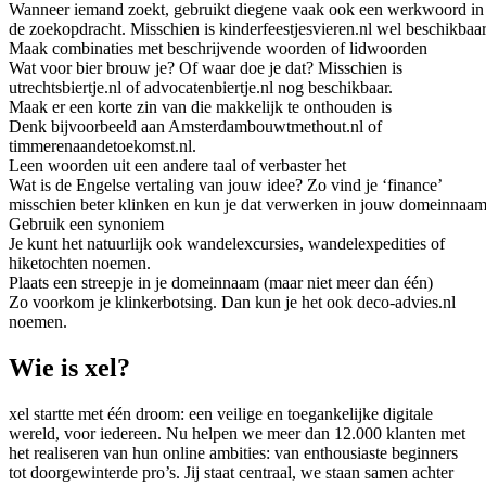
Wanneer iemand zoekt, gebruikt diegene vaak ook een werkwoord in
de zoekopdracht. Misschien is kinderfeestjesvieren.nl wel beschikbaar
Maak combinaties met beschrijvende woorden of lidwoorden
Wat voor bier brouw je? Of waar doe je dat? Misschien is
utrechtsbiertje.nl of advocatenbiertje.nl nog beschikbaar.
Maak er een korte zin van die makkelijk te onthouden is
Denk bijvoorbeeld aan Amsterdambouwtmethout.nl of
timmerenaandetoekomst.nl.
Leen woorden uit een andere taal of verbaster het
Wat is de Engelse vertaling van jouw idee? Zo vind je ‘finance’
misschien beter klinken en kun je dat verwerken in jouw domeinnaam
Gebruik een synoniem
Je kunt het natuurlijk ook wandelexcursies, wandelexpedities of
hiketochten noemen.
Plaats een streepje in je domeinnaam (maar niet meer dan één)
Zo voorkom je klinkerbotsing. Dan kun je het ook deco-advies.nl
noemen.
Wie is xel?
xel startte met één droom: een veilige en toegankelijke digitale
wereld, voor iedereen. Nu helpen we meer dan 12.000 klanten met
het realiseren van hun online ambities: van enthousiaste beginners
tot doorgewinterde pro’s. Jij staat centraal, we staan samen achter