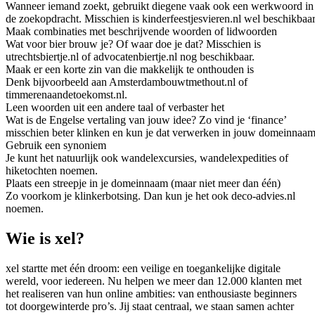
Wanneer iemand zoekt, gebruikt diegene vaak ook een werkwoord in
de zoekopdracht. Misschien is kinderfeestjesvieren.nl wel beschikbaar
Maak combinaties met beschrijvende woorden of lidwoorden
Wat voor bier brouw je? Of waar doe je dat? Misschien is
utrechtsbiertje.nl of advocatenbiertje.nl nog beschikbaar.
Maak er een korte zin van die makkelijk te onthouden is
Denk bijvoorbeeld aan Amsterdambouwtmethout.nl of
timmerenaandetoekomst.nl.
Leen woorden uit een andere taal of verbaster het
Wat is de Engelse vertaling van jouw idee? Zo vind je ‘finance’
misschien beter klinken en kun je dat verwerken in jouw domeinnaam
Gebruik een synoniem
Je kunt het natuurlijk ook wandelexcursies, wandelexpedities of
hiketochten noemen.
Plaats een streepje in je domeinnaam (maar niet meer dan één)
Zo voorkom je klinkerbotsing. Dan kun je het ook deco-advies.nl
noemen.
Wie is xel?
xel startte met één droom: een veilige en toegankelijke digitale
wereld, voor iedereen. Nu helpen we meer dan 12.000 klanten met
het realiseren van hun online ambities: van enthousiaste beginners
tot doorgewinterde pro’s. Jij staat centraal, we staan samen achter