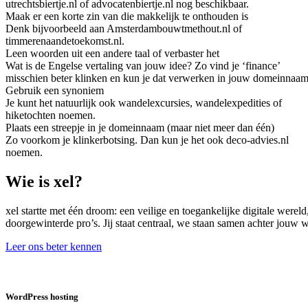
utrechtsbiertje.nl of advocatenbiertje.nl nog beschikbaar.
Maak er een korte zin van die makkelijk te onthouden is
Denk bijvoorbeeld aan Amsterdambouwtmethout.nl of
timmerenaandetoekomst.nl.
Leen woorden uit een andere taal of verbaster het
Wat is de Engelse vertaling van jouw idee? Zo vind je ‘finance’
misschien beter klinken en kun je dat verwerken in jouw domeinnaam
Gebruik een synoniem
Je kunt het natuurlijk ook wandelexcursies, wandelexpedities of
hiketochten noemen.
Plaats een streepje in je domeinnaam (maar niet meer dan één)
Zo voorkom je klinkerbotsing. Dan kun je het ook deco-advies.nl
noemen.
Wie is xel?
xel startte met één droom: een veilige en toegankelijke digitale were
doorgewinterde pro’s. Jij staat centraal, we staan samen achter jouw
Leer ons beter kennen
WordPress hosting