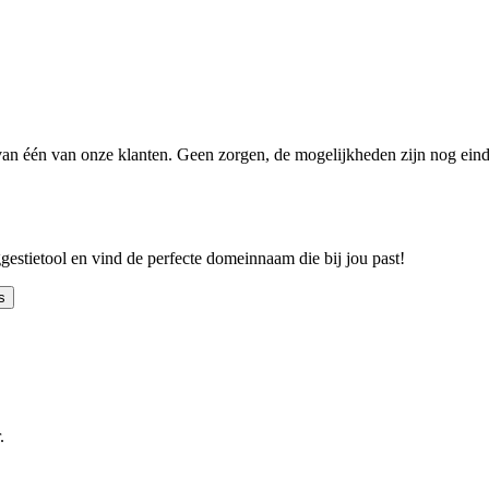
n één van onze klanten. Geen zorgen, de mogelijkheden zijn nog einde
ggestietool en vind de perfecte domeinnaam die bij jou past!
s
.