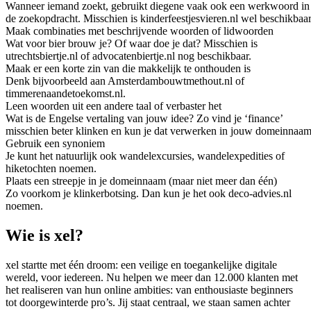
Wanneer iemand zoekt, gebruikt diegene vaak ook een werkwoord in
de zoekopdracht. Misschien is kinderfeestjesvieren.nl wel beschikbaar
Maak combinaties met beschrijvende woorden of lidwoorden
Wat voor bier brouw je? Of waar doe je dat? Misschien is
utrechtsbiertje.nl of advocatenbiertje.nl nog beschikbaar.
Maak er een korte zin van die makkelijk te onthouden is
Denk bijvoorbeeld aan Amsterdambouwtmethout.nl of
timmerenaandetoekomst.nl.
Leen woorden uit een andere taal of verbaster het
Wat is de Engelse vertaling van jouw idee? Zo vind je ‘finance’
misschien beter klinken en kun je dat verwerken in jouw domeinnaam
Gebruik een synoniem
Je kunt het natuurlijk ook wandelexcursies, wandelexpedities of
hiketochten noemen.
Plaats een streepje in je domeinnaam (maar niet meer dan één)
Zo voorkom je klinkerbotsing. Dan kun je het ook deco-advies.nl
noemen.
Wie is xel?
xel startte met één droom: een veilige en toegankelijke digitale
wereld, voor iedereen. Nu helpen we meer dan 12.000 klanten met
het realiseren van hun online ambities: van enthousiaste beginners
tot doorgewinterde pro’s. Jij staat centraal, we staan samen achter