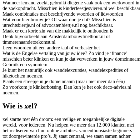
Wanneer iemand zoekt, gebruikt diegene vaak ook een werkwoord in
de zoekopdracht. Misschien is kinderfeestjesvieren.nl wel beschikbaar
Maak combinaties met beschrijvende woorden of lidwoorden
Wat voor bier brouw je? Of waar doe je dat? Misschien is
utrechtsbiertje.nl of advocatenbiertje.nl nog beschikbaar.
Maak er een korte zin van die makkelijk te onthouden is
Denk bijvoorbeeld aan Amsterdambouwtmethout.nl of
timmerenaandetoekomst.nl.
Leen woorden uit een andere taal of verbaster het
Wat is de Engelse vertaling van jouw idee? Zo vind je ‘finance’
misschien beter klinken en kun je dat verwerken in jouw domeinnaam
Gebruik een synoniem
Je kunt het natuurlijk ook wandelexcursies, wandelexpedities of
hiketochten noemen.
Plaats een streepje in je domeinnaam (maar niet meer dan één)
Zo voorkom je klinkerbotsing. Dan kun je het ook deco-advies.nl
noemen.
Wie is xel?
xel startte met één droom: een veilige en toegankelijke digitale
wereld, voor iedereen. Nu helpen we meer dan 12.000 klanten met
het realiseren van hun online ambities: van enthousiaste beginners
tot doorgewinterde pro’s. Jij staat centraal, we staan samen achter