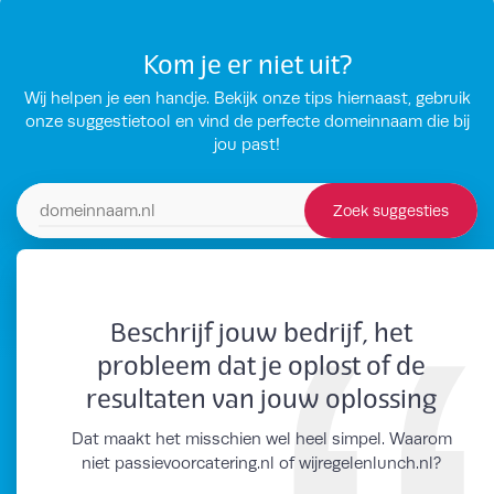
Kom je er niet uit?
Wij helpen je een handje. Bekijk onze tips hiernaast, gebruik
onze suggestietool en vind de perfecte domeinnaam die bij
jou past!
Zoek suggesties
Zoek domeinsuggesties
Beschrijf jouw bedrijf, het
probleem dat je oplost of de
resultaten van jouw oplossing
Dat maakt het misschien wel heel simpel. Waarom
niet passievoorcatering.nl of wijregelenlunch.nl?