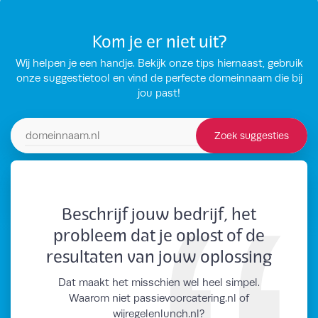
Kom je er niet uit?
Wij helpen je een handje. Bekijk onze tips hiernaast, gebruik
onze suggestietool en vind de perfecte domeinnaam die bij
jou past!
Zoek suggesties
Zoek domeinsuggesties
Beschrijf jouw bedrijf, het
probleem dat je oplost of de
resultaten van jouw oplossing
Dat maakt het misschien wel heel simpel.
Waarom niet passievoorcatering.nl of
wijregelenlunch.nl?