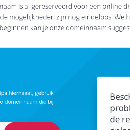
aam is al gereserveerd voor een online d
 de mogelijkheden zijn nog eindeloos. We he
 beginnen kan je onze domeinnaam suggest
ips hiernaast, gebruik
Besch
te domeinnaam die bij
probl
de r