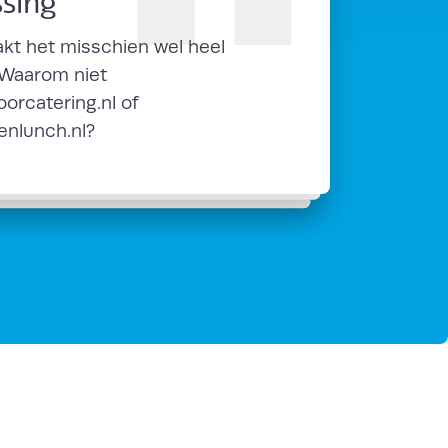
ssing
W
kt het misschien wel heel
d
 Waarom niet
z
oorcatering.nl of
k
lenlunch.nl?