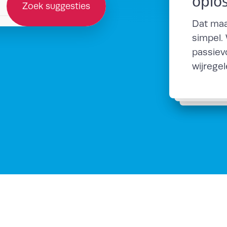
oplo
Zoek suggesties
Dat maa
simpel.
passiev
wijrege