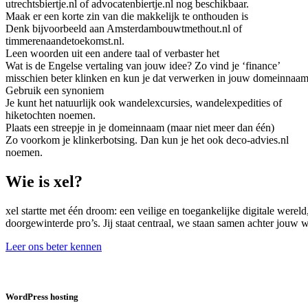
utrechtsbiertje.nl of advocatenbiertje.nl nog beschikbaar.
Maak er een korte zin van die makkelijk te onthouden is
Denk bijvoorbeeld aan Amsterdambouwtmethout.nl of
timmerenaandetoekomst.nl.
Leen woorden uit een andere taal of verbaster het
Wat is de Engelse vertaling van jouw idee? Zo vind je ‘finance’
misschien beter klinken en kun je dat verwerken in jouw domeinnaam
Gebruik een synoniem
Je kunt het natuurlijk ook wandelexcursies, wandelexpedities of
hiketochten noemen.
Plaats een streepje in je domeinnaam (maar niet meer dan één)
Zo voorkom je klinkerbotsing. Dan kun je het ook deco-advies.nl
noemen.
Wie is xel?
xel startte met één droom: een veilige en toegankelijke digitale were
doorgewinterde pro’s. Jij staat centraal, we staan samen achter jouw
Leer ons beter kennen
WordPress hosting