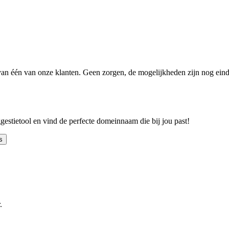
n één van onze klanten. Geen zorgen, de mogelijkheden zijn nog einde
ggestietool en vind de perfecte domeinnaam die bij jou past!
s
.