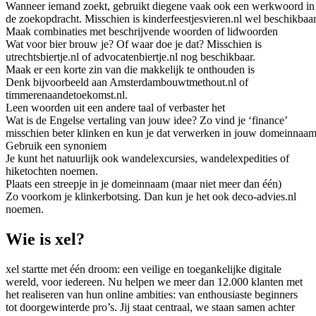
Wanneer iemand zoekt, gebruikt diegene vaak ook een werkwoord in
de zoekopdracht. Misschien is kinderfeestjesvieren.nl wel beschikbaar
Maak combinaties met beschrijvende woorden of lidwoorden
Wat voor bier brouw je? Of waar doe je dat? Misschien is
utrechtsbiertje.nl of advocatenbiertje.nl nog beschikbaar.
Maak er een korte zin van die makkelijk te onthouden is
Denk bijvoorbeeld aan Amsterdambouwtmethout.nl of
timmerenaandetoekomst.nl.
Leen woorden uit een andere taal of verbaster het
Wat is de Engelse vertaling van jouw idee? Zo vind je ‘finance’
misschien beter klinken en kun je dat verwerken in jouw domeinnaam
Gebruik een synoniem
Je kunt het natuurlijk ook wandelexcursies, wandelexpedities of
hiketochten noemen.
Plaats een streepje in je domeinnaam (maar niet meer dan één)
Zo voorkom je klinkerbotsing. Dan kun je het ook deco-advies.nl
noemen.
Wie is xel?
xel startte met één droom: een veilige en toegankelijke digitale
wereld, voor iedereen. Nu helpen we meer dan 12.000 klanten met
het realiseren van hun online ambities: van enthousiaste beginners
tot doorgewinterde pro’s. Jij staat centraal, we staan samen achter