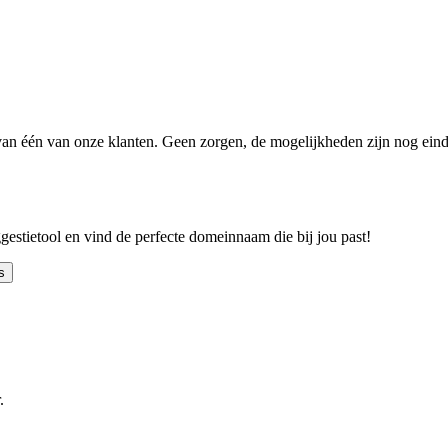
n één van onze klanten. Geen zorgen, de mogelijkheden zijn nog einde
ggestietool en vind de perfecte domeinnaam die bij jou past!
s
.