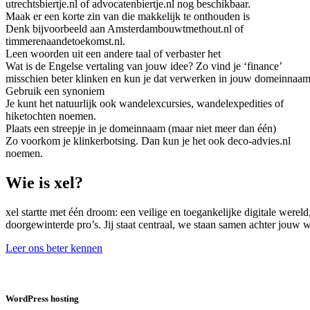
utrechtsbiertje.nl of advocatenbiertje.nl nog beschikbaar.
Maak er een korte zin van die makkelijk te onthouden is
Denk bijvoorbeeld aan Amsterdambouwtmethout.nl of
timmerenaandetoekomst.nl.
Leen woorden uit een andere taal of verbaster het
Wat is de Engelse vertaling van jouw idee? Zo vind je ‘finance’
misschien beter klinken en kun je dat verwerken in jouw domeinnaam
Gebruik een synoniem
Je kunt het natuurlijk ook wandelexcursies, wandelexpedities of
hiketochten noemen.
Plaats een streepje in je domeinnaam (maar niet meer dan één)
Zo voorkom je klinkerbotsing. Dan kun je het ook deco-advies.nl
noemen.
Wie is xel?
xel startte met één droom: een veilige en toegankelijke digitale were
doorgewinterde pro’s. Jij staat centraal, we staan samen achter jouw
Leer ons beter kennen
WordPress hosting