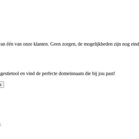
n één van onze klanten. Geen zorgen, de mogelijkheden zijn nog einde
ggestietool en vind de perfecte domeinnaam die bij jou past!
s
.