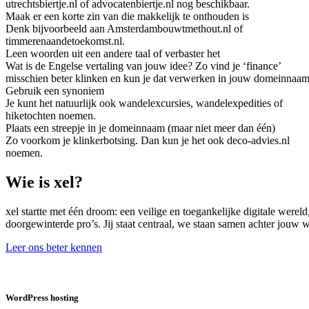
utrechtsbiertje.nl of advocatenbiertje.nl nog beschikbaar.
Maak er een korte zin van die makkelijk te onthouden is
Denk bijvoorbeeld aan Amsterdambouwtmethout.nl of
timmerenaandetoekomst.nl.
Leen woorden uit een andere taal of verbaster het
Wat is de Engelse vertaling van jouw idee? Zo vind je ‘finance’
misschien beter klinken en kun je dat verwerken in jouw domeinnaam
Gebruik een synoniem
Je kunt het natuurlijk ook wandelexcursies, wandelexpedities of
hiketochten noemen.
Plaats een streepje in je domeinnaam (maar niet meer dan één)
Zo voorkom je klinkerbotsing. Dan kun je het ook deco-advies.nl
noemen.
Wie is xel?
xel startte met één droom: een veilige en toegankelijke digitale were
doorgewinterde pro’s. Jij staat centraal, we staan samen achter jouw
Leer ons beter kennen
WordPress hosting