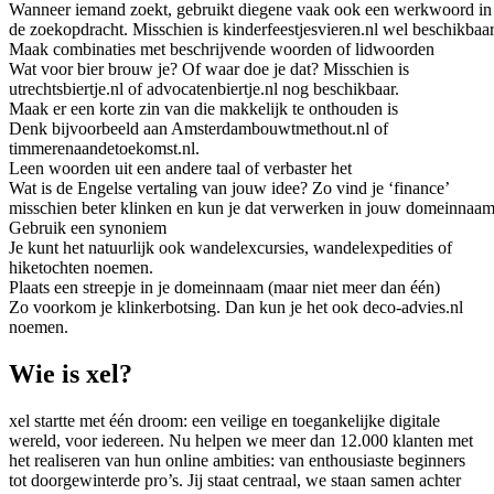
Wanneer iemand zoekt, gebruikt diegene vaak ook een werkwoord in
de zoekopdracht. Misschien is kinderfeestjesvieren.nl wel beschikbaar
Maak combinaties met beschrijvende woorden of lidwoorden
Wat voor bier brouw je? Of waar doe je dat? Misschien is
utrechtsbiertje.nl of advocatenbiertje.nl nog beschikbaar.
Maak er een korte zin van die makkelijk te onthouden is
Denk bijvoorbeeld aan Amsterdambouwtmethout.nl of
timmerenaandetoekomst.nl.
Leen woorden uit een andere taal of verbaster het
Wat is de Engelse vertaling van jouw idee? Zo vind je ‘finance’
misschien beter klinken en kun je dat verwerken in jouw domeinnaam
Gebruik een synoniem
Je kunt het natuurlijk ook wandelexcursies, wandelexpedities of
hiketochten noemen.
Plaats een streepje in je domeinnaam (maar niet meer dan één)
Zo voorkom je klinkerbotsing. Dan kun je het ook deco-advies.nl
noemen.
Wie is xel?
xel startte met één droom: een veilige en toegankelijke digitale
wereld, voor iedereen. Nu helpen we meer dan 12.000 klanten met
het realiseren van hun online ambities: van enthousiaste beginners
tot doorgewinterde pro’s. Jij staat centraal, we staan samen achter