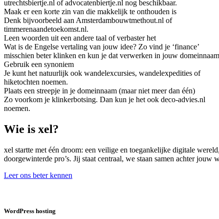
utrechtsbiertje.nl of advocatenbiertje.nl nog beschikbaar.
Maak er een korte zin van die makkelijk te onthouden is
Denk bijvoorbeeld aan Amsterdambouwtmethout.nl of
timmerenaandetoekomst.nl.
Leen woorden uit een andere taal of verbaster het
Wat is de Engelse vertaling van jouw idee? Zo vind je ‘finance’
misschien beter klinken en kun je dat verwerken in jouw domeinnaam
Gebruik een synoniem
Je kunt het natuurlijk ook wandelexcursies, wandelexpedities of
hiketochten noemen.
Plaats een streepje in je domeinnaam (maar niet meer dan één)
Zo voorkom je klinkerbotsing. Dan kun je het ook deco-advies.nl
noemen.
Wie is xel?
xel startte met één droom: een veilige en toegankelijke digitale were
doorgewinterde pro’s. Jij staat centraal, we staan samen achter jouw
Leer ons beter kennen
WordPress hosting