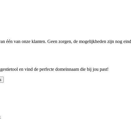
n één van onze klanten. Geen zorgen, de mogelijkheden zijn nog einde
ggestietool en vind de perfecte domeinnaam die bij jou past!
s
.