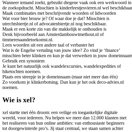
Wanneer iemand zoekt, gebruikt diegene vaak ook een werkwoord in
de zoekopdracht. Misschien is kinderfeestjesvieren.nl wel beschikbaar
Maak combinaties met beschrijvende woorden of lidwoorden
Wat voor bier brouw je? Of waar doe je dat? Misschien is
utrechtsbiertje.nl of advocatenbiertje.nl nog beschikbaar.
Maak er een korte zin van die makkelijk te onthouden is
Denk bijvoorbeeld aan Amsterdambouwtmethout.nl of
timmerenaandetoekomst.nl.
Leen woorden uit een andere taal of verbaster het
Wat is de Engelse vertaling van jouw idee? Zo vind je ‘finance’
misschien beter klinken en kun je dat verwerken in jouw domeinnaam
Gebruik een synoniem
Je kunt het natuurlijk ook wandelexcursies, wandelexpedities of
hiketochten noemen.
Plaats een streepje in je domeinnaam (maar niet meer dan één)
Zo voorkom je klinkerbotsing. Dan kun je het ook deco-advies.nl
noemen.
Wie is xel?
xel startte met één droom: een veilige en toegankelijke digitale
wereld, voor iedereen. Nu helpen we meer dan 12.000 klanten met
het realiseren van hun online ambities: van enthousiaste beginners
tot doorgewinterde pro’s. Jij staat centraal, we staan samen achter